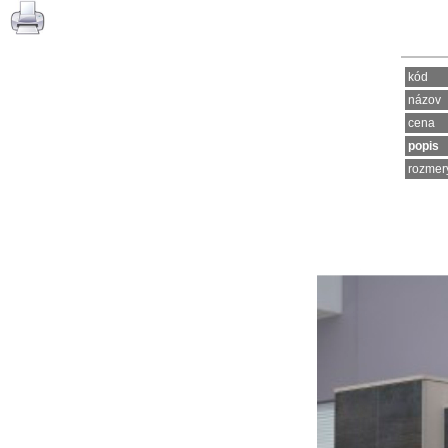
kód
názov
cena
popis
rozmer