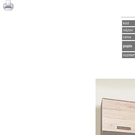
kód
názov
cena
popis
rozmer