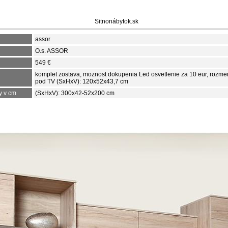
Sitnonábytok.sk
assor
O.s. ASSOR
549 €
komplet zostava, moznost dokupenia Led osvetlenie za 10 eur, rozmer
pod TV (SxHxV): 120x52x43,7 cm
y v cm
(SxHxV): 300x42-52x200 cm