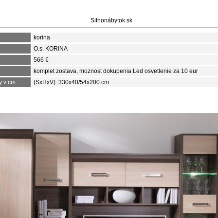
Sitnonábytok.sk
korina
O.s. KORINA
566 €
komplet zostava, moznost dokupenia Led osvetlenie za 10 eur
y v cm
(SxHxV): 330x40/54x200 cm