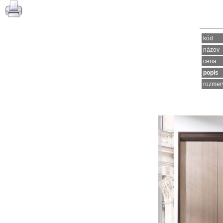
kód
názov
cena
popis
rozmer